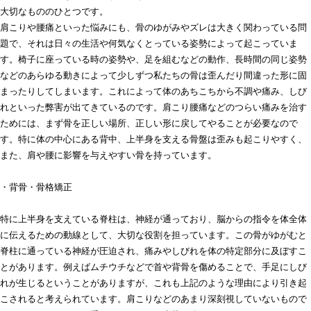
大切なもののひとつです。
肩こりや腰痛といった悩みにも、骨のゆがみやズレは大きく関わっている問
題で、それは日々の生活や何気なくとっている姿勢によって起こっていま
す。椅子に座っている時の姿勢や、足を組むなどの動作、長時間の同じ姿勢
などのあらゆる動きによって少しずつ私たちの骨は歪んだり間違った形に固
まったりしてしまいます。これによって体のあちこちから不調や痛み、しび
れといった弊害が出てきているのです。肩こり腰痛などのつらい痛みを治す
ためには、まず骨を正しい場所、正しい形に戻してやることが必要なので
す。特に体の中心にある背中、上半身を支える骨盤は歪みも起こりやすく、
また、肩や腰に影響を与えやすい骨を持っています。
・背骨・骨格矯正
特に上半身を支えている脊柱は、神経が通っており、脳からの指令を体全体
に伝えるための動線として、大切な役割を担っています。この骨がゆがむと
脊柱に通っている神経が圧迫され、痛みやしびれを体の特定部分に及ぼすこ
とがあります。例えばムチウチなどで首や背骨を傷めることで、手足にしび
れが生じるということがありますが、これも上記のような理由により引き起
こされると考えられています。肩こりなどのあまり深刻視していないもので