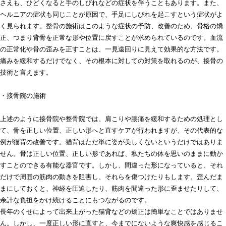
さえも、ひどくなると手のしびれなどの症状を伴うこともあります。また、
ヘルニアの症状も同じことが原因で、手足にしびれを起こすという症状がよ
く見られます。整骨の施術はこのような症状の予防、改善のため、骨格の矯
正、つまり背骨を正常な形や位置に戻すことが求められているのです。血流
の正常化や骨の歪みを正すことは、一見遠回りに見えて効果的な方法です。
痛みを緩和するだけでなく、その根本に対しての対策を取れるのが、接骨の
技術と言えます。
・接骨院の施術
上述のように接骨院や整骨院では、肩こりや腰痛を緩和するための処理とし
て、骨を正しい位置、正しい形へと直すケアが行われますが、その代表的な
例が猫背の改善です。猫背はただ単に姿が美しくないというだけではありま
せん。骨は正しい位置、正しい形であれば、私たちの体を思いのままに動か
すことのできる有能な器官です。しかし、間違った形になっていると、それ
だけで周囲の筋肉の動きを阻害し、それらを傷つけたりもします。歪んだま
まにしておくと、神経を圧迫したり、筋肉を間違った形に歪ませたりして、
余計な負担をかけ続けることにもつながるのです。
長年のくせによって出来上がった猫背などの矯正は簡単なことではありませ
ん。しかし、一度正しい形に直すと、今までにないような爽快感を感じるこ