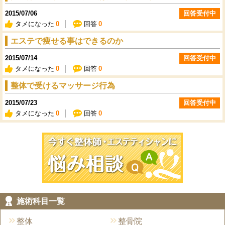
2015/07/06
回答受付中
タメになった
0
回答
0
エステで痩せる事はできるのか
2015/07/14
回答受付中
タメになった
0
回答
0
整体で受けるマッサージ行為
2015/07/23
回答受付中
タメになった
0
回答
0
今すぐ施術院
施術科目一覧
整体
整骨院