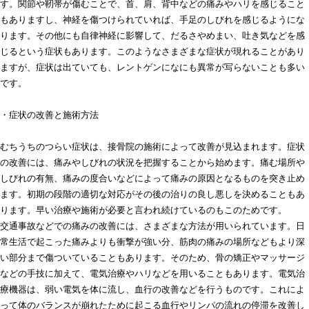
す。関節や靭帯が傷むことで、首、肩、背中などの痛みやハリを感じること
もありますし、神経を傷つけられていれば、手足のしびれを感じるようにな
ります。その他にも自律神経に影響して、だるさやめまい、吐き気などを感
じるという症状もあります。このようなさまざまな症状が現れることがあり
ますが、症状は出ていても、レントゲンになにも異常が写らないことも多い
です。
・症状の改善と施術方法
むちうちのつらい症状は、接骨院の施術によって改善が見込まれます。症状
の改善には、痛みやしびれの状況を把握することから始めます。痛む場所や
しびれの有無、痛みの度合いなどによって痛みの原因となるものを突き止め
ます。初期の段階の適切な対応がその後の治りの良し悪しを決めることもあ
ります。早い治療や施術が必要と言われ続けているのもこのためです。
交通事故などでの痛みの改善には、さまざまな方法が用いられています。日
常生活で起こった痛みよりも衝撃が強い分、筋肉の痛みの場所などもより深
い部分まで傷ついていることもあります。そのため、骨の矯正やマッサージ
などの手技に加えて、電気治療やハリなどを用いることもあります。電気治
療機器は、弱い電気を体に流し、血行の改善などを行うものです。これによ
って体のバランスが崩れたために起こる血行やリンパの流れの停滞を改善し