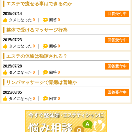
エステで痩せる事はできるのか
2015/07/14
回答受付中
タメになった
0
回答
0
整体で受けるマッサージ行為
2015/07/23
回答受付中
タメになった
0
回答
0
エステの体験は勧誘される？
2015/07/28
回答受付中
タメになった
0
回答
0
リンパマッサージで青痣は普通か
2015/08/05
回答受付中
タメになった
0
回答
0
今すぐ施術院