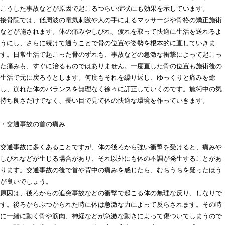
こうした事故などが原因で起こるつらい症状にも効果を示しています。
接骨院では、低周波の電気刺激や人の手によるマッサージや骨格の矯正施術
などが施されます。体の痛みやしびれ、疲れを取って快適に生活を送れるよ
うにし、さらに続けて通うことで骨の位置や姿勢を根本的に直していきま
す。日常生活で起こった骨のずれも、事故などの急激な衝撃によって起こっ
た痛みも、すぐに治るものではありません。一度直した骨の位置も施術後の
生活で元に戻ろうとします。何度もそれを繰り返し、ゆっくりと痛みを癒
し、崩れた体のバランスを無理なく徐々に訂正していくのです。施術中の気
持ち良さだけでなく、長い目で見て体の快適な環境を作っていきます。
・交通事故の首の痛み
交通事故に多くあることですが、体の後ろから強い衝撃を受けると、痛みや
しびれなどが生じる場合があり、それ以外にも体の不調が発生することがあ
ります。交通事故の後で首や背中の痛みを感じたら、むちうちを疑ったほう
が良いでしょう。
原因は、後ろからの追突事故などの衝撃で起こる体の無理な反り、しなりで
す。後ろからぶつかられた時に体は急激な力によって反らされます。その時
に一緒に動く骨や筋肉、神経などが急激な動きによって傷ついてしまうので