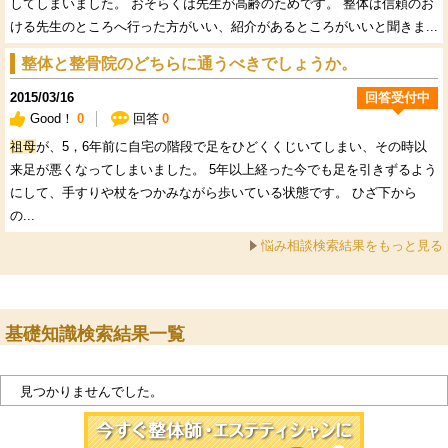
してしまいました。 おそらくは先生が高齢のためです。 整体は信頼のお
ける先生のところへ行った方がいい、紹介があるところがいいと聞きま...
整体と整骨院のどちらに通うべきでしょうか。
2015/03/16
回答受付中
Good！
0
回答
0
祖母
が、5，6年前に自宅の階段で足をひどくくじいてしまい、その時以
来足が悪くなってしまいました。 5年以上経った今でも足を引きずるよう
にして、手すりや杖をつかみながら歩いている状態です。 ひざ下から
の...
悩み相談検索結果をもっと見る
基礎知識検索結果一覧
見つかりませんでした。
今すぐ施術院