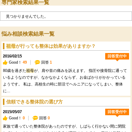
専門家検索結果一覧
見つかりませんでした。
悩み相談検索結果一覧
祖母
が行っても整体は効果がありますか？
2016/02/15
回答受付中
Good！
49
回答
1
80歳を過ぎた
祖母
が、肩や首の痛みを訴えます。 指圧や接骨院に通って
いるようなのですが、なかなかよくならず、お金ばかりがかかっている
ようです。 私は、高校生の時に部活でヘルニアになってしまい、整体
に...
信頼できる整体院の選び方
2015/05/07
回答受付中
Good！
0
回答
0
家族で通っていた整体院があったのですが、しばらく行かない間に閉院