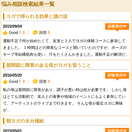
悩み相談検索結果一覧
ヨガで得られる効果と謎の涙
2015/09/04
回答受付中
Good！
0
回答
0
運動不足で何か始めたくて、友達と２人でヨガの体験コースに参加して
きました。 １時間ほどの簡単なコースと聞いていたのですが、ポーズの
キープ等結構筋肉も使い、汗をたくさんかきました。運動不足の解消だ...
股関節に障害のある母がヨガを習うこと
2016/05/20
回答受付中
Good！
0
回答
0
私の母は股関節に障害があり、調子が悪い時は杖が必要です。 しかし母
はとても活動的で、友人との食事や地域のイベントにもよく参加してい
て、アーティストのライブまで行きます。 そんな母が最近ヨガに興味
が...
朝ヨガの水分補給
2015/05/01
回答受付中