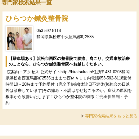
専門家検索結果一覧
ひらつか鍼灸整骨院
053-592-8118
静岡県浜松市中央区馬郡町2535
【駐車場あり】浜松市西区の整骨院で腰痛、肩こり、交通事故治療
のことなら、ひらつか鍼灸整骨院へお越しください。
院案内・アクセス 公式サイトhttp://hiratsuka.in/住所〒431-0203静岡
県浜松市西区馬郡町2535はままつ西ＭＡＬＬ内電話053-592-8118受付
時間10～20時まで予約受付（完全予約制)休診日不定休(勉強会の日以
外は診療しています)その痛み・不調はなぜ起こるのか。症状の原因を
根本から改善いたします！ひらつか整体院の特徴 〇完全担当制・予
約...
専門家検索結果をもっと見る