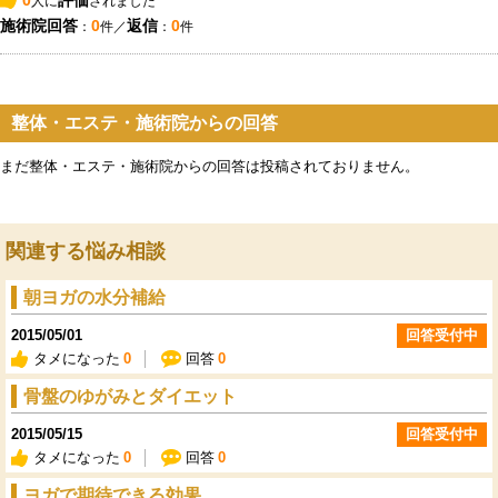
人に
されました
施術院回答
0
返信
0
：
件／
：
件
整体・エステ・施術院からの回答
まだ整体・エステ・施術院からの回答は投稿されておりません。
関連する悩み相談
朝ヨガの水分補給
2015/05/01
回答受付中
タメになった
0
回答
0
骨盤のゆがみとダイエット
2015/05/15
回答受付中
タメになった
0
回答
0
ヨガで期待できる効果