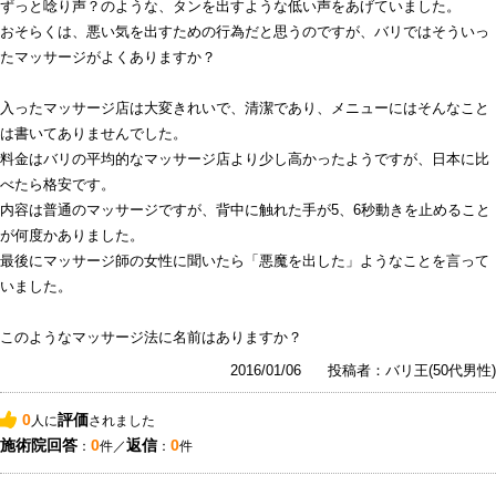
ずっと唸り声？のような、タンを出すような低い声をあげていました。
おそらくは、悪い気を出すための行為だと思うのですが、バリではそういっ
たマッサージがよくありますか？
入ったマッサージ店は大変きれいで、清潔であり、メニューにはそんなこと
は書いてありませんでした。
料金はバリの平均的なマッサージ店より少し高かったようですが、日本に比
べたら格安です。
内容は普通のマッサージですが、背中に触れた手が5、6秒動きを止めること
が何度かありました。
最後にマッサージ師の女性に聞いたら「悪魔を出した」ようなことを言って
いました。
このようなマッサージ法に名前はありますか？
2016/01/06
投稿者：バリ王(50代男性)
0
評価
人に
されました
施術院回答
0
返信
0
：
件／
：
件