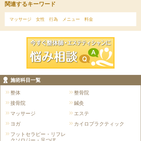
関連するキーワード
マッサージ
女性
行為
メニュー
料金
今すぐ施術院
施術科目一覧
整体
整骨院
接骨院
鍼灸
マッサージ
エステ
ヨガ
カイロプラクティック
フットセラピー・リフレ
クソロジー・足つぼ